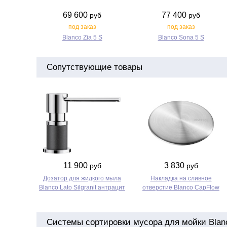
69 600
77 400
руб
руб
под заказ
под заказ
Blanco Zia 5 S
Blanco Sona 5 S
Сопутствующие товары
11 900
3 830
руб
руб
Дозатор для жидкого мыла
Накладка на сливное
Blanco Lato Silgranit антрацит
отверстие Blanco CapFlow
Системы сортировки мусора для мойки Blanco