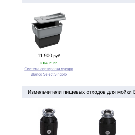
11 900
руб
в наличии
Система сортировки мусора
Blanco Select Singolo
Измельчители пищевых отходов для мойки Bla