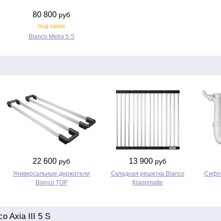
80 800
руб
под заказ
Blanco Metra 5 S
22 600
13 900
руб
руб
Универсальные держатели
Складная решетка Blanco
Сифон
Blanco TOP
Klappmatte
 Axia III 5 S