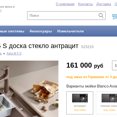
О компании
Контакты
Доставка
О
ин моек и
O
ные системы
Аксессуары
Измельчители
 5 S доска стекло антрацит
523215
a
»
Axia III 5 S
161 000
руб
под заказ из Германии от 3 д
Варианты мойки Blanco Axia 
антрацит
темная скал
под заказ
под заказ