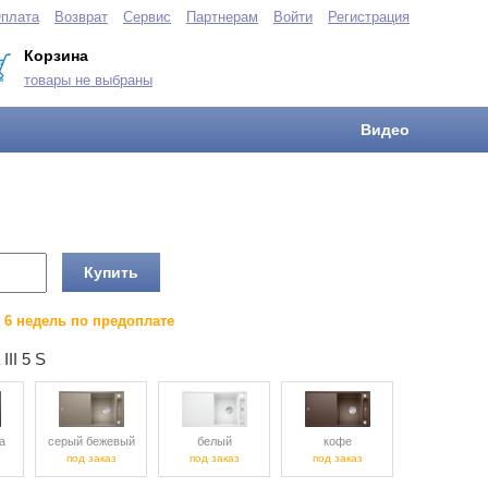
плата
Возврат
Сервис
Партнерам
Войти
Регистрация
Корзина
товары не выбраны
Видео
Купить
о 6 недель по предоплате
III 5 S
а
серый бежевый
белый
кофе
под заказ
под заказ
под заказ