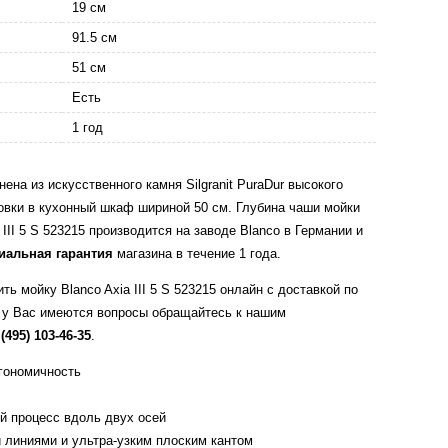
19 см
91.5 см
51 см
Есть
1 год
нена из искусственного камня Silgranit PuraDur высокого
овки в кухонный шкаф шириной 50 см. Глубина чаши мойки
III 5 S 523215 производится на заводе Blanco в Германии и
иальная гарантия
магазина в течение 1 года.
ь мойку Blanco Axia III 5 S 523215 онлайн с доставкой по
 у Вас имеются вопросы обращайтесь к нашим
 (495) 103-46-35
.
ргономичность
й процесс вдоль двух осей
 линиями и ультра-узким плоским кантом