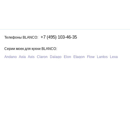
+7 (495) 103-46-35
Телефоны BLANCO:
Серии моек для кухни BLANCO:
Andano
Axia
Axis
Claron
Dalago
Elon
Etagon
Flow
Lantos
Lexa
Legra
Lemis
Livit
Metra
Naya
Pleon
Solis
Supra
Subline
Tipo
Zenar
Zerox
Zia
Серии смесителей для кухни BLANCO:
Alta
Ambis
Avona
Bravon
Carena
Catris
Culina
Daras
Evol
Fontas
Kano
Lanora
Linus
Linee
Mida
Mili
Mila
Tivo
Trima
Wega
Официальный сайт интернет-магазина моек и смесителей для кухни
Blanco в Санкт-Петербурге. На нашем сайте представлен полный
ассортимент моек, раковин и смесителей для кухни Blanco из Германии,
у нас вы можете купить продукцию Blanco с бесплатной доставкой по
всей России при сумме заказа от 10 000 рублей.