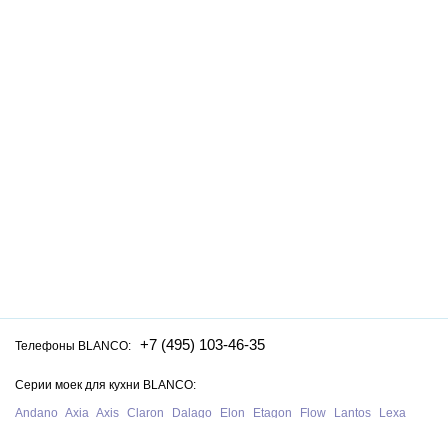
+7 (495) 103-46-35
Телефоны BLANCO:
Серии моек для кухни BLANCO:
Andano
Axia
Axis
Claron
Dalago
Elon
Etagon
Flow
Lantos
Lexa
Legra
Lemis
Livit
Metra
Naya
Pleon
Solis
Supra
Subline
Tipo