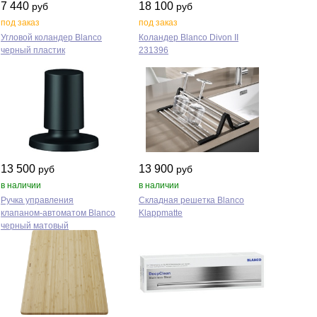
7 440
18 100
руб
руб
под заказ
под заказ
Угловой коландер Blanco
Коландер Blanco Divon II
черный пластик
231396
13 500
13 900
руб
руб
в наличии
в наличии
Ручка управления
Складная решетка Blanco
клапаном‑автоматом Blanco
Klappmatte
черный матовый