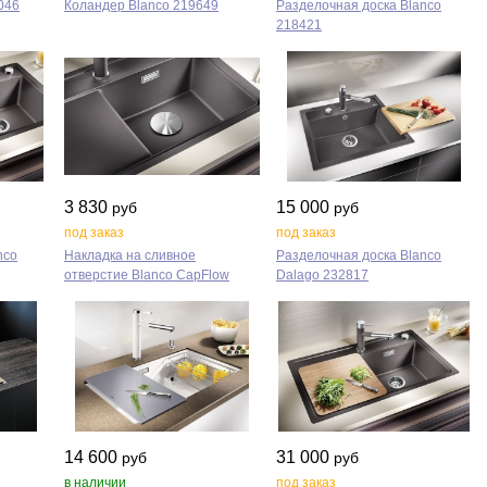
046
Коландер Blanco 219649
Разделочная доска Blanco
218421
3 830
15 000
руб
руб
под заказ
под заказ
nco
Накладка на сливное
Разделочная доска Blanco
отверстие Blanco CapFlow
Dalago 232817
14 600
31 000
руб
руб
в наличии
под заказ