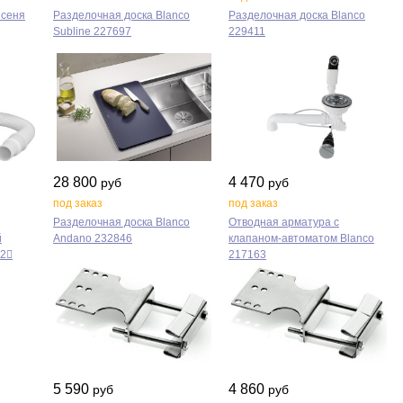
ясеня
Разделочная доска Blanco
Разделочная доска Blanco
Subline 227697
229411
28 800
4 470
руб
руб
под заказ
под заказ
Разделочная доска Blanco
Отводная арматура с
й
Andano 232846
клапаном‑автоматом Blanco
2𔂫
217163
5 590
4 860
руб
руб