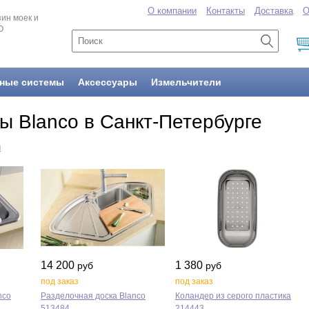
О компании
Контакты
Доставка
О
ин моек и
O
ные системы
Аксессуары
Измельчители
ы Blanco в Санкт-Петербурге
ы
14 200
1 380
руб
руб
под заказ
под заказ
nco
Разделочная доска Blanco
Коландер из серого пластика
513484
214443