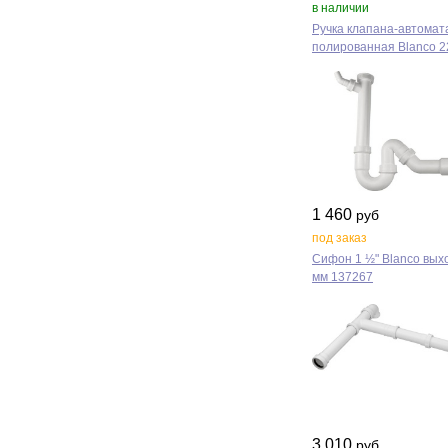
в наличии
Ручка клапана‑автомат
полированная Blanco 
1 460
руб
под заказ
Сифон 1 ½" Blanco вых
мм 137267
3 010
руб