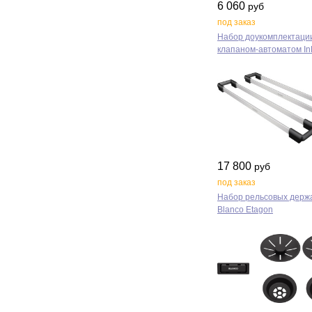
6 060
руб
под заказ
Набор доукомплектаци
клапаном‑автоматом In
17 800
руб
под заказ
Набор рельсовых держ
Blanco Etagon