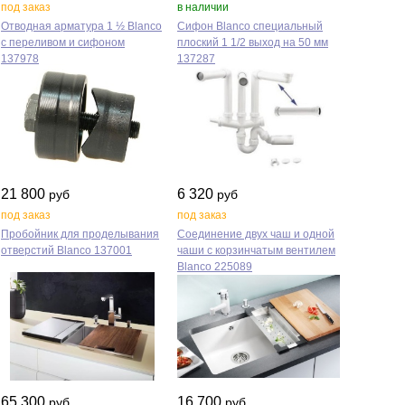
под заказ
в наличии
Отводная арматура 1 ½ Blanco
Сифон Blanco специальный
с переливом и сифоном
плоский 1 1/2 выход на 50 мм
137978
137287
21 800
6 320
руб
руб
под заказ
под заказ
Пробойник для проделывания
Соединение двух чаш и одной
отверстий Blanco 137001
чаши с корзинчатым вентилем
Blanco 225089
65 300
16 700
руб
руб