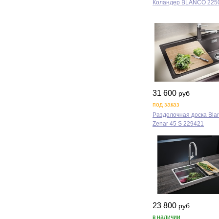
Коландер BLANCO 225
31 600
руб
под заказ
Разделочная доска Bla
Zenar 45 S 229421
23 800
руб
в наличии