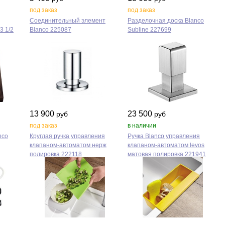
под заказ
под заказ
Соединительный элемент
Разделочная доска Blanco
3 1/2
Blanco 225087
Subline 227699
13 900
23 500
руб
руб
под заказ
в наличии
nco
Круглая ручка управления
Ручка Blanco управления
клапаном‑автоматом нерж
клапаном‑автоматом levos
полировка 222118
матовая полировка 221941