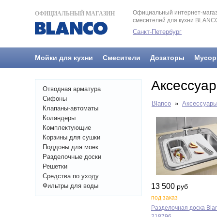
Официальный интернет-магаз
ОФИЦИАЛЬНЫЙ МАГАЗИН
смесителей для кухни BLANC
Санкт-Петербург
Мойки для кухни
Смесители
Дозаторы
Мусор
Аксессуар
Отводная арматура
Сифоны
Blanco
»
Аксессуар
Клапаны-автоматы
Коландеры
Комплектующие
Корзины для сушки
Поддоны для моек
Разделочные доски
Решетки
Средства по уходу
Фильтры для воды
13 500
руб
под заказ
Разделочная доска Bla
218796