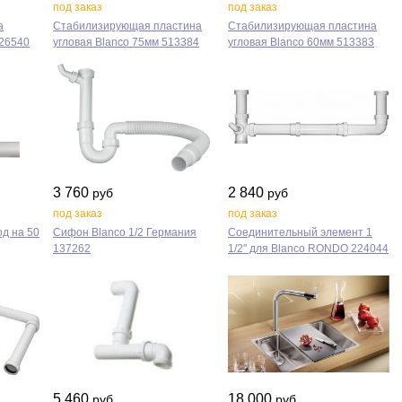
под заказ
под заказ
а
Стабилизирующая пластина
Стабилизирующая пластина
226540
угловая Blanco 75мм 513384
угловая Blanco 60мм 513383
3 760
2 840
руб
руб
под заказ
под заказ
од на 50
Сифон Blanco 1/2 Германия
Соединительный элемент 1
137262
1/2" для Blanco RONDO 224044
5 460
18 000
руб
руб