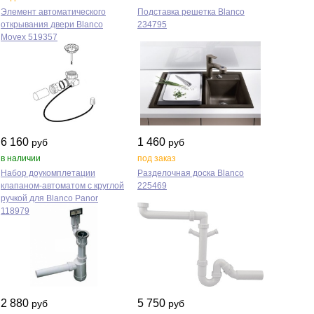
Элемент автоматического
Подставка решетка Blanco
открывания двери Blanco
234795
Movex 519357
6 160
1 460
руб
руб
в наличии
под заказ
Набор доукомплетации
Разделочная доска Blanco
клапаном‑автоматом с круглой
225469
ручкой для Blanco Panor
118979
2 880
5 750
руб
руб