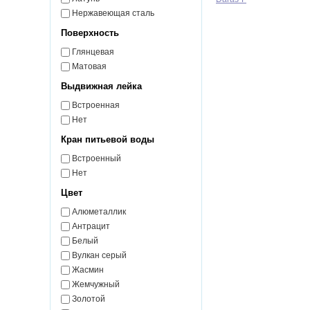
Нержавеющая сталь
Поверхность
Глянцевая
Матовая
Выдвижная лейка
Встроенная
Нет
Кран питьевой воды
Встроенный
Нет
Цвет
Алюметаллик
Антрацит
Белый
Вулкан серый
Жасмин
Жемчужный
Золотой