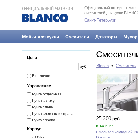
Официальный интернет-магаз
ОФИЦИАЛЬНЫЙ МАГАЗИН
смесителей для кухни BLANC
Санкт-Петербург
Мойки для кухни
Смесители
Дозаторы
Мусор
Смесители
Цена
Blanco
»
Смесители
—
руб
В наличии
Управление
Ручка отдельная
Ручка сверху
Ручка слева
Ручка слева или справа
25 300
руб
Ручка справа
в наличии
Корпус
Смеситель складной Bl
Латунь
Daras‑F