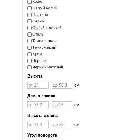
Кофе
Мягкий белый
Платина
Серый
Серый бежевый
Сталь
Темная скала
Тёмно-серый
Хром
Чёрный
Черный матовый
Высота
см
Длина излива
см
Высота излива
см
Угол поворота