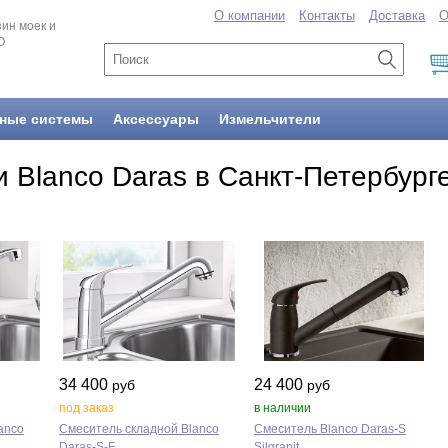
О компании
Контакты
Доставка
О
ин моек и
O
ные системы
Аксессуары
Измельчители
 Blanco Daras в Санкт-Петербург
34 400
24 400
руб
руб
под заказ
в наличии
anco
Смеситель складной Blanco
Смеситель Blanco Daras‑S
Daras‑S‑F
Silgranit