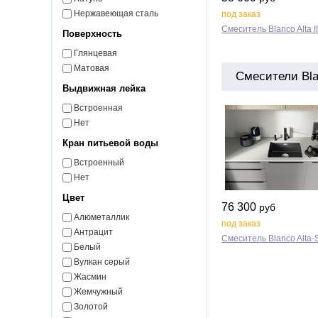
Нержавеющая сталь
под заказ
Смеситель Blanco Alta II
Поверхность
Глянцевая
Матовая
Смесители Bla
Выдвижная лейка
Встроенная
Нет
Кран питьевой воды
Встроенный
Нет
Цвет
76 300
руб
Алюметаллик
под заказ
Антрацит
Смеситель Blanco Alta‑S
Белый
Вулкан серый
Жасмин
Жемчужный
Золотой