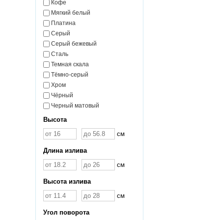
Кофе
Мягкий белый
Платина
Серый
Серый бежевый
Сталь
Темная скала
Тёмно-серый
Хром
Чёрный
Черный матовый
Высота
см
Длина излива
см
Высота излива
см
Угол поворота