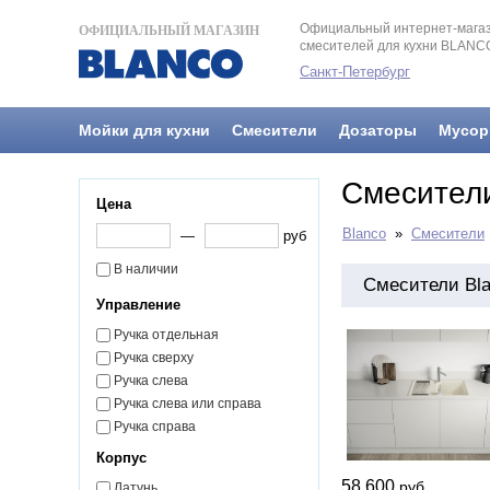
Официальный интернет-магаз
ОФИЦИАЛЬНЫЙ МАГАЗИН
смесителей для кухни BLANC
Санкт-Петербург
Мойки для кухни
Смесители
Дозаторы
Мусор
Смесители
Цена
Blanco
»
Смесители
—
руб
В наличии
Смесители Bla
Управление
Ручка отдельная
Ручка сверху
Ручка слева
Ручка слева или справа
Ручка справа
Корпус
58 600
руб
Латунь