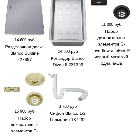
руб
11 000
Набор
декоративных
руб
14 600
элементов C-
Разделочная доска
overflow и InFino®
руб
14 800
Blanco Subline
черный матовый
Коландер Blanco
227697
одна чаша
Divon II 231396
руб
3 760
руб
15 900
Сифон Blanco 1/2
Набор
Германия 137262
декоративных
элементов C-