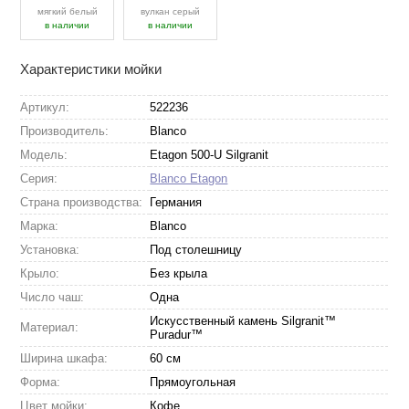
мягкий белый
вулкан серый
в наличии
в наличии
Характеристики мойки
Артикул:
522236
Производитель:
Blanco
Модель:
Etagon 500-U Silgranit
Серия:
Blanco Etagon
Страна производства:
Германия
Марка:
Blanco
Установка:
Под столешницу
Крыло:
Без крыла
Число чаш:
Одна
Искусственный камень Silgranit™
Материал:
Puradur™
Ширина шкафа:
60 см
Форма:
Прямоугольная
Цвет мойки:
Кофе