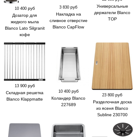
Универсальные
руб
3 830
руб
10 400
держатели Blanco
Накладка на
Дозатор для
TOP
сливное отверстие
жидкого мыла
Blanco CapFlow
Blanco Lato Silgranit
кофе
руб
13 900
руб
10 400
Складная решетка
руб
23 800
Коландер Blanco
Blanco Klappmatte
Разделочная доска
227689
из ясеня Blanco
Subline 230700