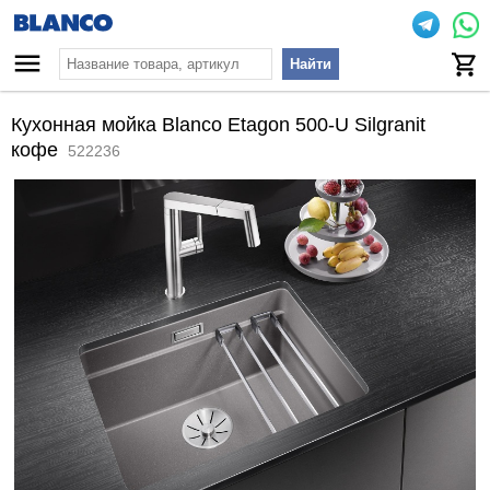
Найти
Кухонная мойка Blanco Etagon 500-U Silgranit
кофе
522236