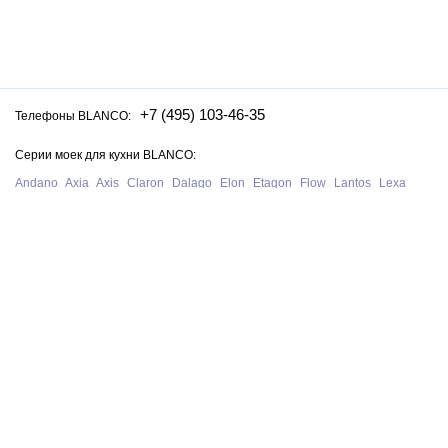
+7 (495) 103-46-35
Телефоны BLANCO:
Серии моек для кухни BLANCO:
Andano
Axia
Axis
Claron
Dalago
Elon
Etagon
Flow
Lantos
Lexa
Legra
Lemis
Livit
Metra
Naya
Pleon
Solis
Supra
Subline
Tipo
Zenar
Zerox
Zia
Серии смесителей для кухни BLANCO:
Alta
Ambis
Avona
Bravon
Carena
Catris
Culina
Daras
Evol
Fontas
Kano
Lanora
Linus
Linee
Mida
Mili
Mila
Tivo
Trima
Wega
Официальный сайт интернет-магазина моек и смесителей для кухни
Blanco в Санкт-Петербурге. На нашем сайте представлен полный
ассортимент моек, раковин и смесителей для кухни Blanco из Германии,
у нас вы можете купить продукцию Blanco с бесплатной доставкой по
всей России при сумме заказа от 10 000 рублей.