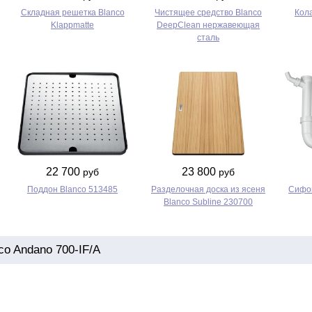
Складная решетка Blanco
Чистящее средство Blanco
Кол
Klappmatte
DeepClean нержавеющая
сталь
22 700
23 800
руб
руб
Поддон Blanco 513485
Разделочная доска из ясеня
Сифон
Blanco Subline 230700
o Andano 700-IF/A