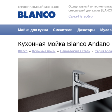
Официальный интернет-магаз
ОФИЦИАЛЬНЫЙ МАГАЗИН
смесителей для кухни BLANC
Санкт-Петербург
Мойки для кухни
Смесители
Дозаторы
Мусор
Кухонная мойка Blanco Andano 
Blanco
»
Кухонные мойки
»
Нержавеющая сталь
»
Серия And