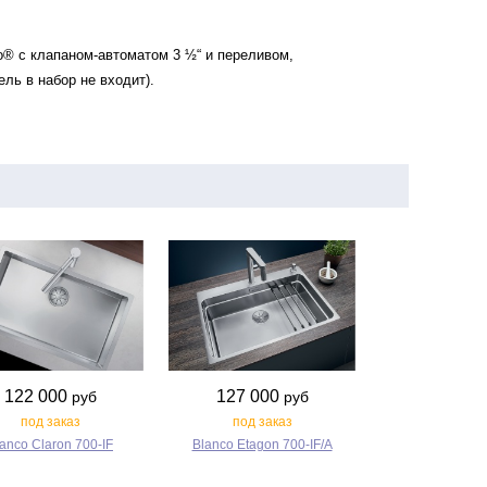
o® с клапаном-автоматом 3 ½“ и переливом,
ель в набор не входит).
122 000
127 000
руб
руб
под заказ
под заказ
anco Claron 700‑IF
Blanco Etagon 700‑IF/A