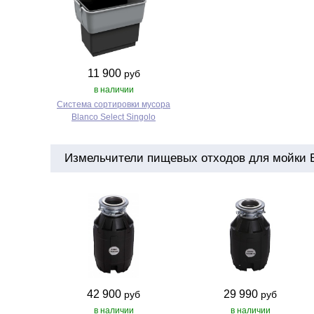
11 900
руб
в наличии
Система сортировки мусора
Blanco Select Singolo
Измельчители пищевых отходов для мойки B
42 900
29 990
руб
руб
в наличии
в наличии