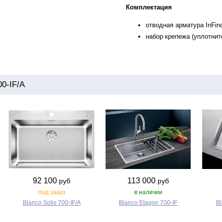
Комплектация
отводная арматура InFin
набор крепежа (уплотнит
0-IF/A
92 100
113 000
руб
руб
под заказ
в наличии
Blanco Solis 700‑IF/A
Blanco Etagon 700‑IF
Bl