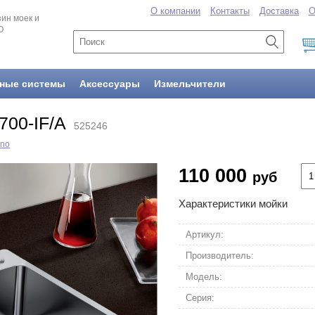
О компании
Контакты
Доставка
О
ин моек и
O
ные системы
Аксессуары
Измельчители
700-IF/A
525246
ano
110 000
руб
Характеристики мойки
Артикул:
Производитель:
Модель:
Серия: